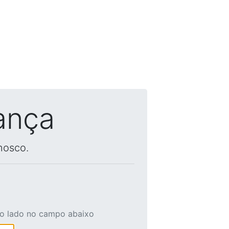
ança
nosco.
ao lado no campo abaixo