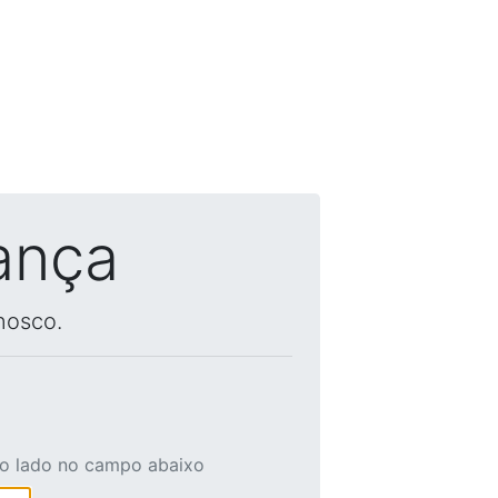
ança
nosco.
ao lado no campo abaixo