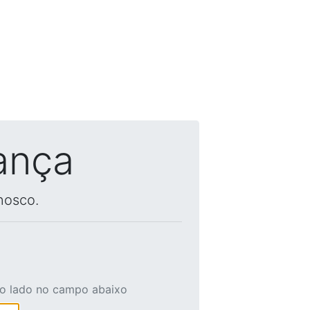
ança
nosco.
ao lado no campo abaixo