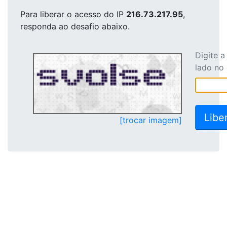
Para liberar o acesso
do IP
216.73.217.95
,
responda ao desafio abaixo.
Digite 
lado no
[trocar imagem]