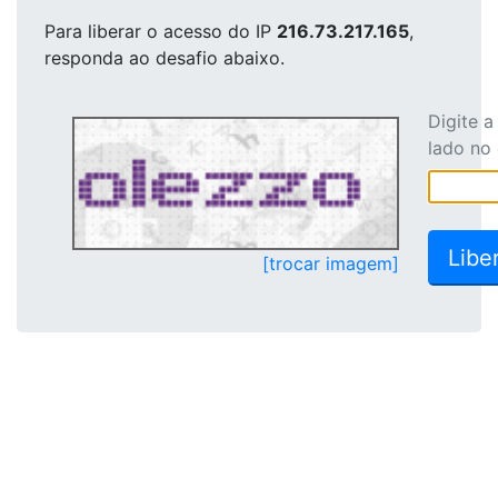
Para liberar o acesso
do IP
216.73.217.165
,
responda ao desafio abaixo.
Digite 
lado no
[trocar imagem]