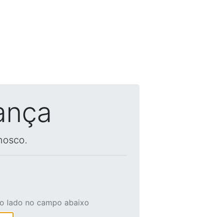
ança
nosco.
ao lado no campo abaixo