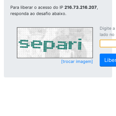
Para liberar o acesso
do IP
216.73.216.207
,
responda ao desafio abaixo.
Digite 
lado no
[trocar imagem]