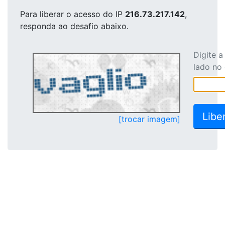
Para liberar o acesso
do IP
216.73.217.142
,
responda ao desafio abaixo.
Digite 
lado no
[trocar imagem]