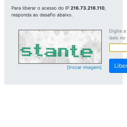
Para liberar o acesso
do IP
216.73.216.110
,
responda ao desafio abaixo.
Digite 
lado no
[trocar imagem]