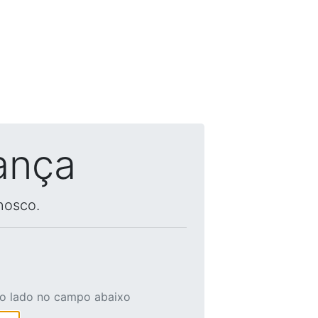
ança
nosco.
ao lado no campo abaixo