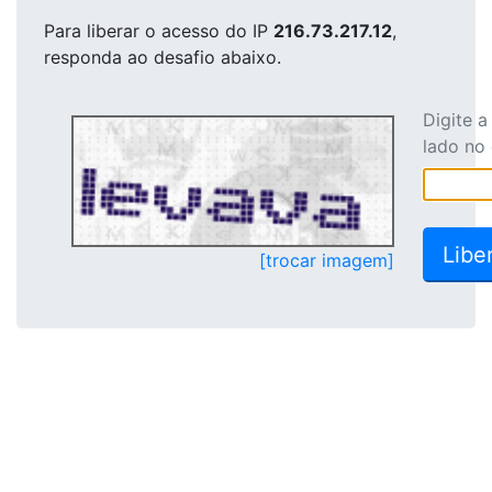
Para liberar o acesso
do IP
216.73.217.12
,
responda ao desafio abaixo.
Digite 
lado no
[trocar imagem]