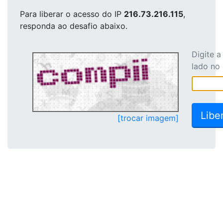
Para liberar o acesso
do IP
216.73.216.115
,
responda ao desafio abaixo.
Digite 
lado no
[trocar imagem]