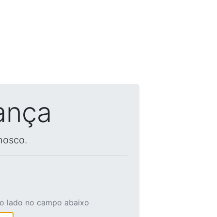
ança
nosco.
ao lado no campo abaixo