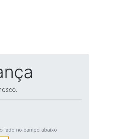
ança
nosco.
ao lado no campo abaixo