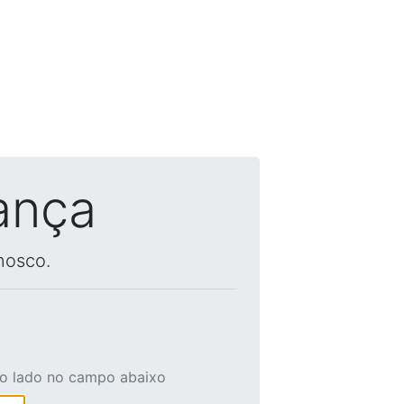
ança
nosco.
ao lado no campo abaixo