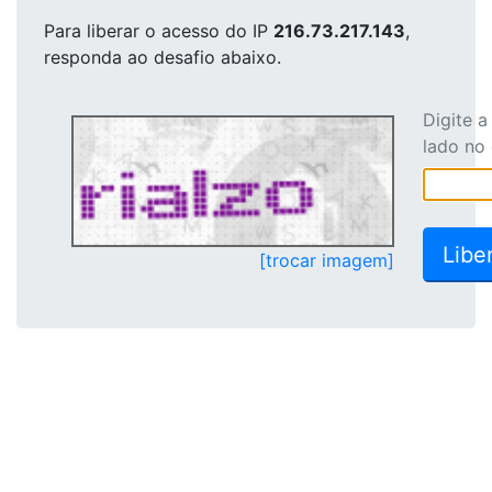
Para liberar o acesso
do IP
216.73.217.143
,
responda ao desafio abaixo.
Digite 
lado no
[trocar imagem]