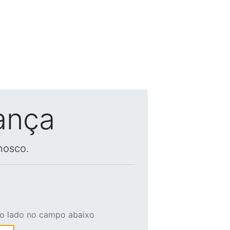
ança
nosco.
ao lado no campo abaixo