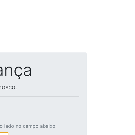
ança
nosco.
ao lado no campo abaixo