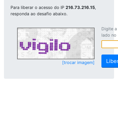
Para liberar o acesso
do IP
216.73.216.15
,
responda ao desafio abaixo.
Digite 
lado no
[trocar imagem]