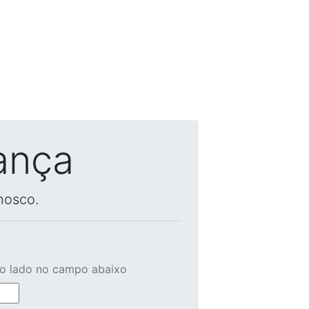
ança
nosco.
ao lado no campo abaixo