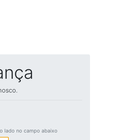
ança
nosco.
ao lado no campo abaixo