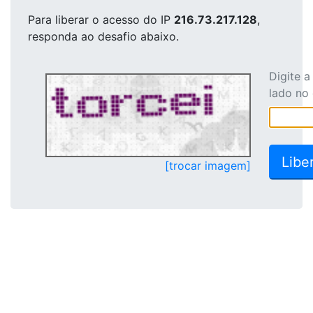
Para liberar o acesso
do IP
216.73.217.128
,
responda ao desafio abaixo.
Digite 
lado no
[trocar imagem]