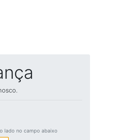
ança
nosco.
ao lado no campo abaixo