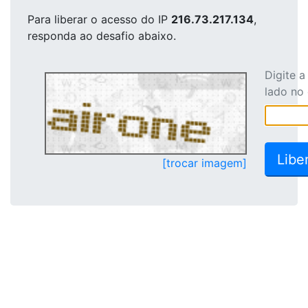
Para liberar o acesso
do IP
216.73.217.134
,
responda ao desafio abaixo.
Digite 
lado no
[trocar imagem]