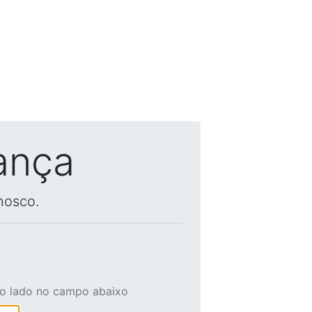
ança
nosco.
ao lado no campo abaixo