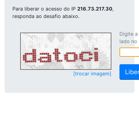
Para liberar o acesso
do IP
216.73.217.30
,
responda ao desafio abaixo.
Digite 
lado no
[trocar imagem]